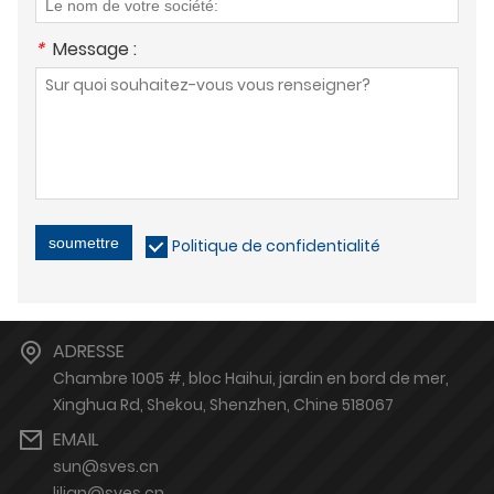
*
Message :
soumettre
Politique de confidentialité
ADRESSE
Chambre 1005 #, bloc Haihui, jardin en bord de mer,
Xinghua Rd, Shekou, Shenzhen, Chine 518067
EMAIL
sun@sves.cn
lilian@sves.cn